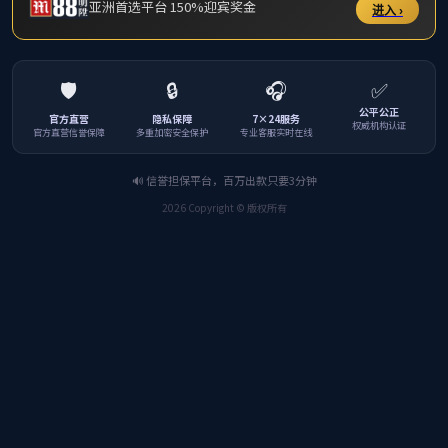
2015.09-2018.06 333
2018.09-2022.08
清华大学人
工作经历：
202
2
.
09
至今
333体育官网哲
主要论文与专著
Chenwei Shi,
Yang Sun
: Logic
孙洋
，郭美云：关于
“现在”算
奖项及荣誉
排名第四：本科课程《逻辑
333体育-专属体育指南与赛事平台 版权所有
（渝ICP
06005063）
集团地址：重庆市北碚区天生路2号